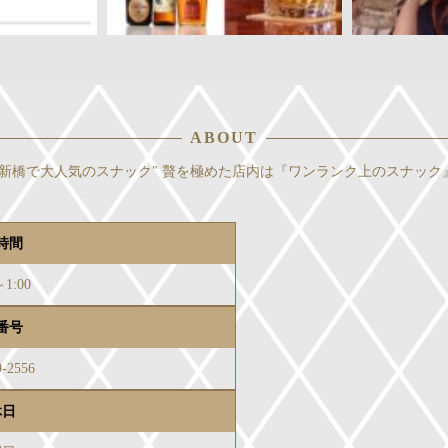
ABOUT
新橋で大人気のスナック" 贅を極めた店内は『ワンランク上のスナック
時間
～1:00
番号
9-2556
休日