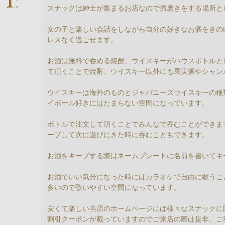
スナックは紳士が集まるお店なので男磨きをする場所と
女の子と楽しい会話をしながら自分の好きなお酒をきの
レスなく過ごせます。
お酒は無料で吞める焼酎、ウイスキーがハウスボトルと
て頂くことで焼酎、ウイスキー以外にも果実酒やシャン
ウイスキーは海外のものとジャパニーズウイスキーの種
イボール好きにはたまらない空間になっています。
ボトルで注文して頂くことでみんなで吞むことができま
ープして次に遊びにきた時に吞むこともできます。
お酒をキープする際はネームプレートに名前を書いてキ
お酒でいい気分になった時にはカラオケで自由に歌うこ
多いので歌いやすい空間になっています。
安くて楽しい当店のホームページには様々なスナックに
割引クーポンが載っていますのでご来店の際は是非、ご