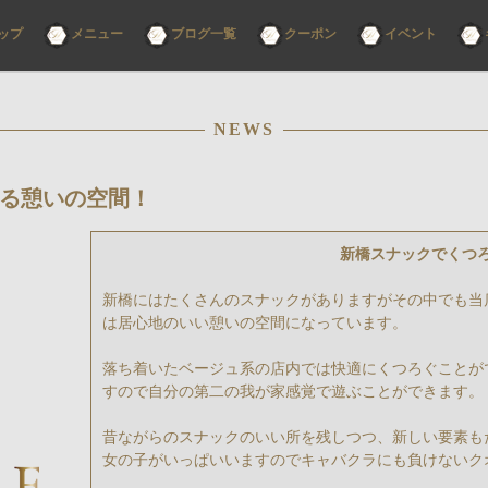
コ
ップ
メニュー
ブログ一覧
クーポン
イベント
ン
テ
ン
ツ
へ
ス
NEWS
キ
ッ
プ
る憩いの空間！
新橋スナックでくつ
新橋にはたくさんのスナックがありますがその中でも当
は居心地のいい憩いの空間になっています。
落ち着いたベージュ系の店内では快適にくつろぐことが
すので自分の第二の我が家感覚で遊ぶことができます。
昔ながらのスナックのいい所を残しつつ、新しい要素も
女の子がいっぱいいますのでキャバクラにも負けないク