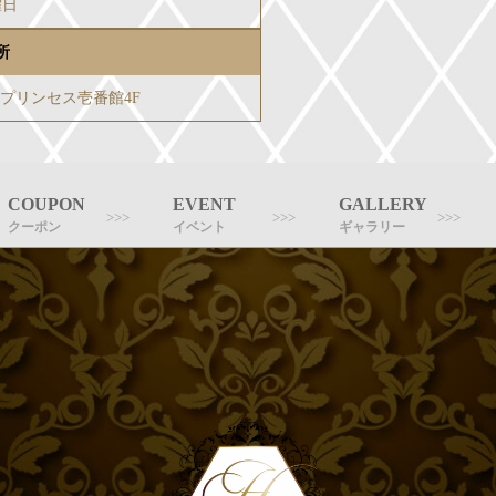
曜日
所
-3プリンセス壱番館4F
COUPON
EVENT
GALLERY
クーポン
イベント
ギャラリー