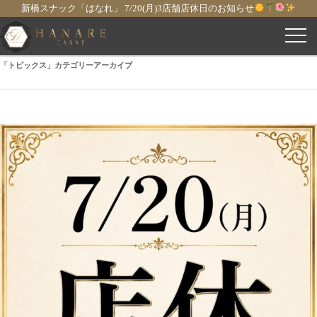
新橋スナック「はなれ」 7/20(月)3店舗店休日のお知らせ
コ
「
トピックス
」カテゴリーアーカイブ
ン
テ
ン
ツ
へ
ス
キ
ッ
プ