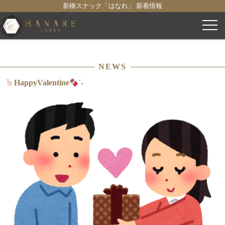
新橋スナック「はなれ」 新着情報
コ
ン
テ
ン
NEWS
ツ
へ
HappyValentine
´-
ス
キ
ッ
プ