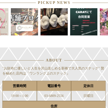
PICKUP NEWS
ABOUT
"お財布に優しいと人生を沢山楽しめる新橋で大人気のスナック" 贅
を極めた店内は『ワンランク上のスナック』
営業時間
電話番号
定休日
19:00～1:00
03-6809-2556
日曜日
住所