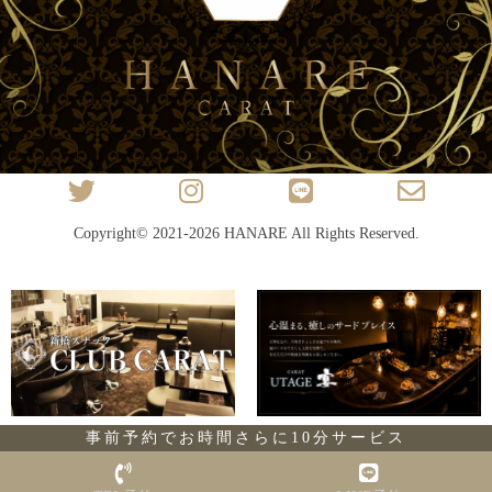
Copyright© 2021-2026
HANARE
All Rights Reserved.
事前予約でお時間さらに10分サービス