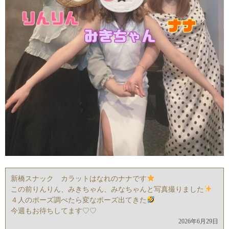
新橋スナック カラットはなれのナナです
この前りんりん、みきちゃん、みなちゃんと写真撮りました
４人のポーズ調べたら変なポーズ出てきた
今週もお待ちしてます♡♡
2026年6月29日