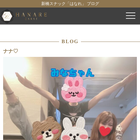
新橋スナック「はなれ」 ブログ
コ
ン
テ
ン
BLOG
ツ
へ
ナナ♡
ス
キ
ッ
プ