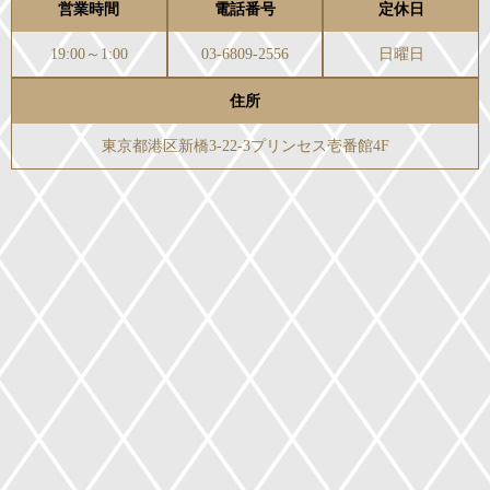
営業時間
電話番号
定休日
19:00～1:00
03-6809-2556
日曜日
住所
東京都港区新橋3-22-3プリンセス壱番館4F