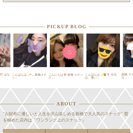
PICKUP BLOG
T はな
新橋 ス
こんばんは
*.｡ 新橋スナ
こんにちは
新橋 スナッ
こんばんは
今日
な...
ッ...
ク ...
は、暑い...
ABOUT
"お財布に優しいと人生を沢山楽しめる新橋で大人気のスナック" 贅
を極めた店内は『ワンランク上のスナック』