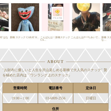
T はな
新橋 スナック CARAT H...
こんばんは！新橋スナック
こんばんは(*^^*) みいで...
新橋 ス
CA...
な...
ABOUT
"お財布に優しいと人生を沢山楽しめる新橋で大人気のスナック" 贅
を極めた店内は『ワンランク上のスナック』
営業時間
電話番号
定休日
19:00～1:00
03-6809-2556
日曜日
住所