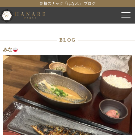
新橋スナック「はなれ」 ブログ
コ
ン
テ
ン
BLOG
ツ
へ
みな
ス
キ
ッ
プ