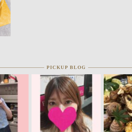
PICKUP BLOG