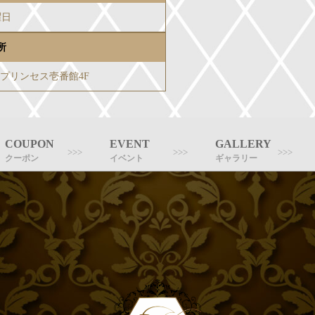
曜日
所
-3プリンセス壱番館4F
COUPON
EVENT
GALLERY
クーポン
イベント
ギャラリー