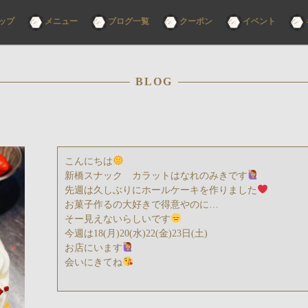
コ
ップ
メニュー
ブログ一覧
クーポン
イベント
ン
テ
ン
ツ
へ
ス
BLOG
キ
ッ
プ
こんにちは
新橋スナック カラットはなれのみきです
先週は久しぶりにホールケーキを作りました
お菓子作るの大好きで得意やのに…
そー見えないらしいです
今週は18(月)20(水)22(金)23日(土)
お店にいます
会いにきてね