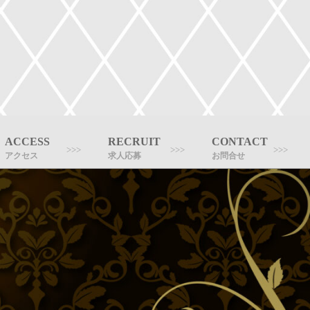
ACCESS
RECRUIT
CONTACT
アクセス
求人応募
お問合せ