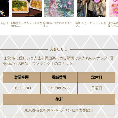
新橋スナックカラットはな
新橋Caratはなれのまゆで
新橋 スナック カラット は
【お花
もお世
れのみ...
す...
な...
知らせ...
ABOUT
"お財布に優しいと人生を沢山楽しめる新橋で大人気のスナック" 贅
を極めた店内は『ワンランク上のスナック』
営業時間
電話番号
定休日
19:00～1:00
03-6809-2556
日曜日
住所
東京都港区新橋3-22-3プリンセス壱番館4F