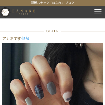
新橋スナック「はなれ」 ブログ
コ
ン
テ
ン
BLOG
ツ
へ
アカネです
ス
キ
ッ
プ