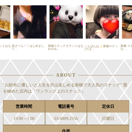
ットはな
皆さーん！！はじめまし
新橋スナックカラットはな
新橋 スナ
こんばんは
新橋スナッ
て...
れのみ...
な...
クCA...
ABOUT
"お財布に優しいと人生を沢山楽しめる新橋で大人気のスナック" 贅
を極めた店内は『ワンランク上のスナック』
営業時間
電話番号
定休日
19:00～1:00
03-6809-2556
日曜日
住所