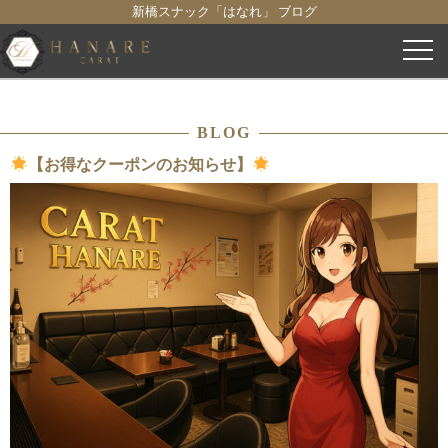
新橋スナック「はなれ」 ブログ
コ
ン
テ
ン
BLOG
ツ
へ
【お得なクーポンのお知らせ】
ス
キ
ッ
プ