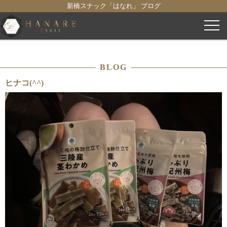
新橋スナック「はなれ」 ブログ
コ
ン
テ
ン
BLOG
ツ
へ
ヒナコ(^^)
ス
キ
ッ
プ