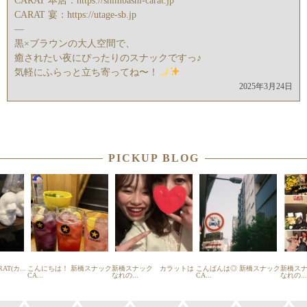
CARAT 本店：https://shimbashi-carat.jp
CARAT 宴：https://utage-sb.jp
—
黒×ブラウンの大人空間で、
癒されたい夜にぴったりのスナックですっ♪
気軽にふらっと立ち寄ってね〜！
2025年3月24日
PICKUP BLOG
T(カ...
こんにちは！ 新橋スナック
新橋スナック カラットは
こんばんは◎ 新橋スナック
新橋ス
CA...
なれの...
CA...
なれの...