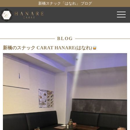
新橋スナック「はなれ」 ブログ
コ
ン
テ
ン
BLOG
ツ
へ
新橋のスナック CARAT HANARE(はなれ)
ス
キ
ッ
プ