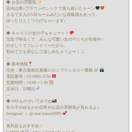
◆ お店の雰囲気
店内は黒×ブラウンのシックで落ち着いたトーン
まるで大人のVIPルームみたいな高級感もあって、
ゆったりとくつろげちゃいます♪
—
◆ キャストの女の子もキュート！
元気で明るくて、みんな可愛い女の子たちが在籍中♪
やさしくてフレンドリーだから、
初めてでも安心して楽しめちゃうよ〜！
—
◆ 基本情報
住所：東京都港区新橋3-22-3 プリンセス一番館 4F
電話番号：03-6809-2556
営業時間：19:00～1:00
定休日：日曜日
—
◆ SNSものぞいてみてね
女の子のゆるかわ日常やお店の雰囲気が見れるよ♪
Instagram → @carat.hanare0906
—
系列店もおすすめ！