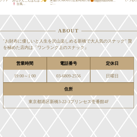
カラット
来週のCARATの営業時間の
いつもCAR
みなさんこんばんは
☠
HappyHallowee...
ご...
台風...
ABOUT
"お財布に優しいと人生を沢山楽しめる新橋で大人気のスナック" 贅
を極めた店内は『ワンランク上のスナック』
営業時間
電話番号
定休日
19:00～1:00
03-6809-2556
日曜日
住所
東京都港区新橋3-22-3プリンセス壱番館4F