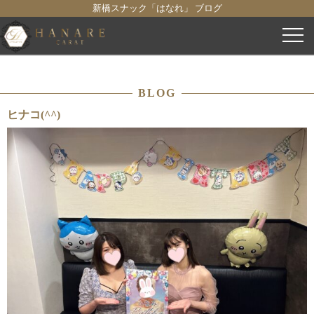
新橋スナック「はなれ」 ブログ
コ
ン
テ
ン
BLOG
ツ
へ
ヒナコ(^^)
ス
キ
ッ
プ