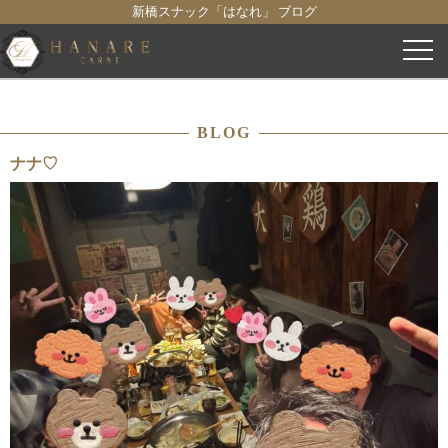
新橋スナック「はなれ」 ブログ
コ
ン
テ
ン
BLOG
ツ
へ
ナナ♡
ス
キ
ッ
プ