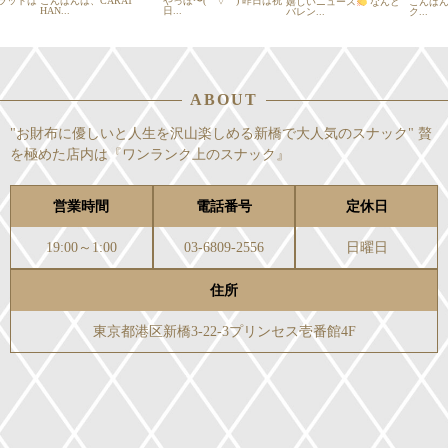
ラットは
こんばんは、CARAT
やっほ〜(￣▽￣) 昨日は祝
嬉しいニュース
なんと
こんば
HAN...
日...
バレン...
ク...
ABOUT
"お財布に優しいと人生を沢山楽しめる新橋で大人気のスナック" 贅
を極めた店内は『ワンランク上のスナック』
営業時間
電話番号
定休日
19:00～1:00
03-6809-2556
日曜日
住所
東京都港区新橋3-22-3プリンセス壱番館4F