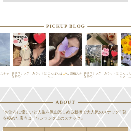
PICKUP BLOG
新橋スナック カラットは
新橋スナック カラットは
スナッ
こんばんは
*.｡ 新橋スナ
こんに
なれの...
なれの...
ッ...
ック ...
ABOUT
"お財布に優しいと人生を沢山楽しめる新橋で大人気のスナック" 贅
を極めた店内は『ワンランク上のスナック』