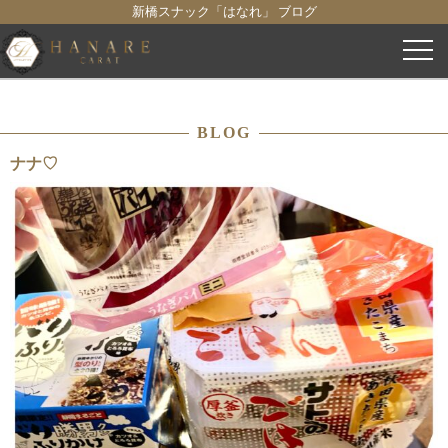
新橋スナック「はなれ」 ブログ
コ
ン
テ
ン
BLOG
ツ
へ
ナナ♡
ス
キ
ッ
プ