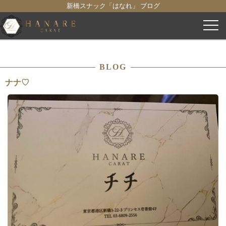
新橋スナック「はなれ」 ブログ
コ
ン
テ
ン
BLOG
ツ
へ
ナナ♡
ス
キ
ッ
プ