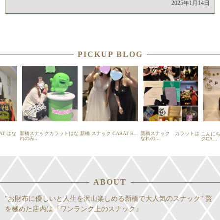
2025年1月14日
PICKUP BLOG
T はな
新橋スナックカラットはな
新橋 スナック CARAT H...
新橋スナック カラットは
こんに
れのみ...
なれの...
クCA...
ABOUT
"お財布に優しいと人生を沢山楽しめる新橋で大人気のスナック" 贅
を極めた店内は『ワンランク上のスナック』