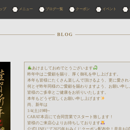
コ
ップ
メニュー
ブログ一覧
クーポン
イベント
ン
テ
ン
ツ
へ
ス
BLOG
キ
ッ
プ
あけましておめでとうございます
昨年中はご愛顧を賜り、厚く御礼を申し上げます。
本年も皆様にたくさん楽しんで頂けるよう、更に愛され
何とぞ昨年同様のご愛顧を賜わりますよう、お願い申し
皆様のご多幸とご健康をお祈りいたします。
本年もどうぞ宜しくお願い申し上げます
尚、新年は
1/4(土)19時~
CARAT本店にて合同営業でスタート致します！
皆様のご来店心よりお待ちしております
公式LINEにて2025年おみくじクーポン配布中！是非お