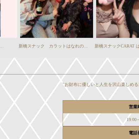
..
新橋スナック カラットはなれの...
新橋スナックCARAT は
"お財布に優しいと人生を沢山楽しめる
営業
19:00
電話