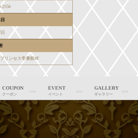
9-2556
休日
曜日
所
-3プリンセス壱番館4F
COUPON
EVENT
GALLERY
クーポン
イベント
ギャラリー