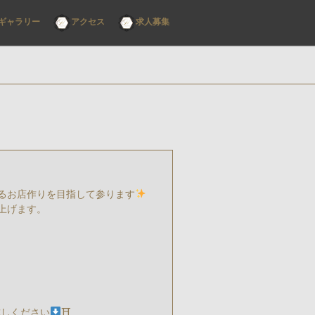
ギャラリー
アクセス
求人募集
るお店作りを目指して参ります
上げます。
試しください
⛩