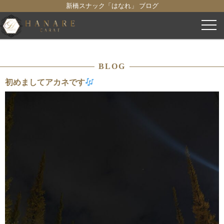
新橋スナック「はなれ」 ブログ
コ
ン
テ
ン
BLOG
ツ
へ
初めましてアカネです
ス
キ
ッ
プ