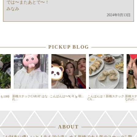
では〜またあとで〜！
みなみ
2024年9月13日
PICKUP BLOG
新橋スナックCARAT はな
こんばんは〜٩( ᐛ )و 明...
こんばんは！新橋スナック
新橋ス
も19時
れ...
CA...
なれの...
ABOUT