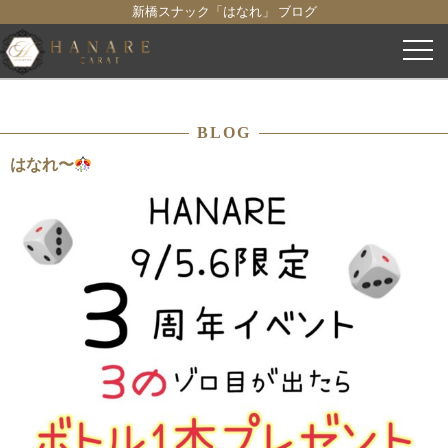
新橋スナック「はなれ」 ブログ
コ
ン
テ
ン
BLOG
ツ
へ
はなれ〜
ス
キ
ッ
プ