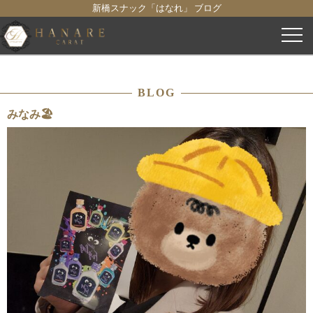
新橋スナック「はなれ」 ブログ
コ
ン
テ
ン
BLOG
ツ
へ
みなみ🏖
ス
キ
ッ
プ