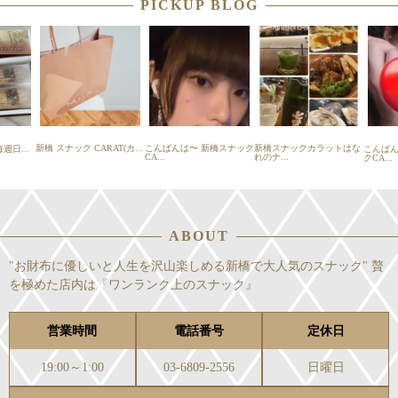
PICKUP BLOG
新橋 スナック CARAT(カ...
こんばんは〜 新橋スナック
新橋スナックカラットはな
週日...
こんば
CA...
れのナ...
クCA...
ABOUT
"お財布に優しいと人生を沢山楽しめる新橋で大人気のスナック" 贅
を極めた店内は『ワンランク上のスナック』
営業時間
電話番号
定休日
19:00～1:00
03-6809-2556
日曜日