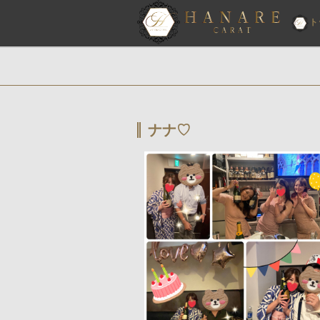
ト
ナナ♡