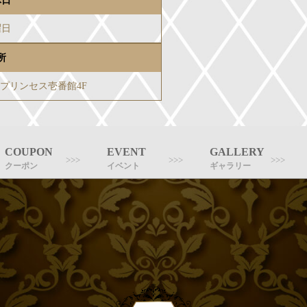
休日
曜日
所
-3プリンセス壱番館4F
COUPON
EVENT
GALLERY
クーポン
イベント
ギャラリー