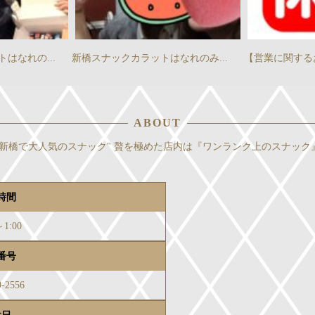
はなれの...
新橋スナックカラットはなれのみ...
【営業に関するお
ABOUT
新橋で大人気のスナック" 贅を極めた店内は『ワンランク上のスナック
時間
～1:00
番号
9-2556