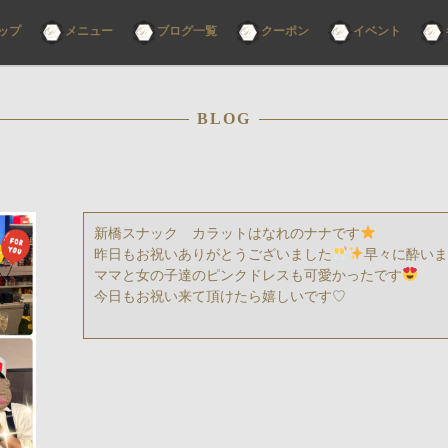
コ
ップ
メニュー
ブログ一覧
クーポン
イベント
ン
テ
ン
ツ
へ
ス
BLOG
キ
ッ
プ
新橋スナック カラットはなれのナナです
昨日もお祝いありがとうございました
早々に酔いま
ママと女の子達のピンクドレスも可愛かったです
今日もお祝い来て頂けたら嬉しいです♡