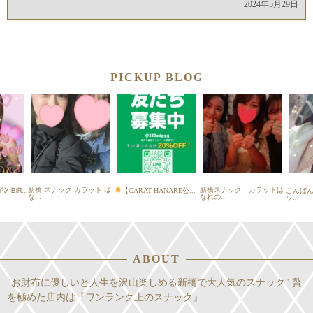
2024年5月29日
PICKUP BLOG
新橋 スナック カラット は
新橋スナック カラットは
Ꭹ ᏴᎥᏒ...
【CARAT HANARE公...
こんば
な...
なれの...
ッ...
ABOUT
"お財布に優しいと人生を沢山楽しめる新橋で大人気のスナック" 贅
を極めた店内は『ワンランク上のスナック』