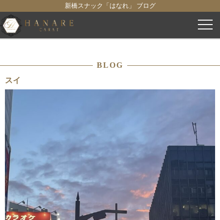
新橋スナック「はなれ」 ブログ
コ
ン
テ
ン
BLOG
ツ
へ
スイ
ス
キ
ッ
プ