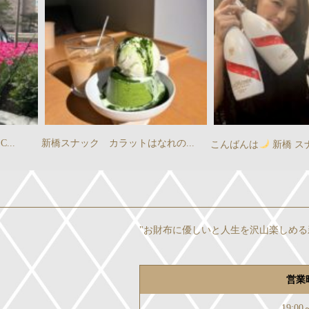
新橋スナック カラットはなれの...
こんばんは
新橋 スナック 
"お財布に優しいと人生を沢山楽しめる
営業
19:00