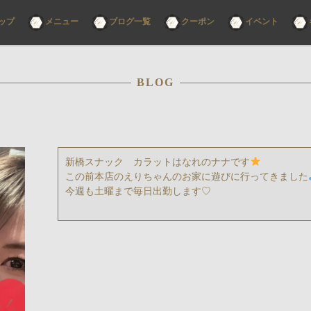
コ
ップ
メニュー
ブログ一覧
クーポン
イベント
ン
テ
ン
ツ
へ
ス
BLOG
キ
ッ
プ
新橋スナック カラットはなれのナナです
この前本店のえりちゃんのお家に遊びに行ってきました
今週も土曜まで毎日出勤します♡