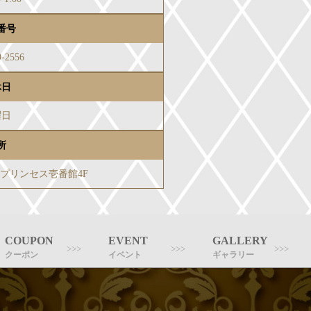
番号
9-2556
休日
曜日
所
-3プリンセス壱番館4F
COUPON
EVENT
GALLERY
クーポン
イベント
ギャラリー