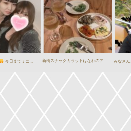
新橋スナックカラットはなれのア...
今日までミニ...
みなさんこ
』