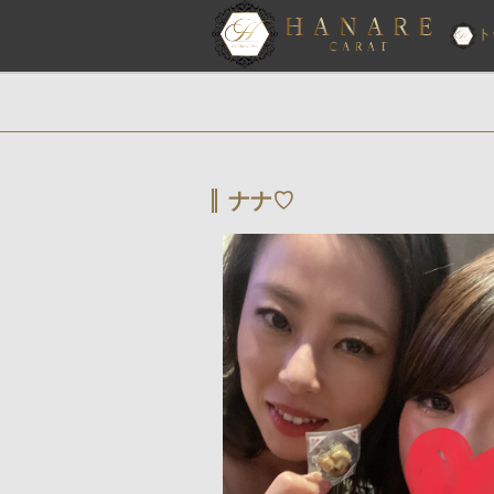
ト
ナナ♡