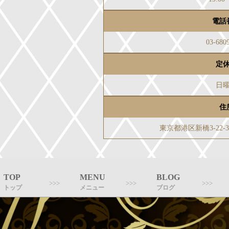
電話
03-680
定
日
住
東京都港区新橋3-22
TOP
MENU
BLOG
トップ
メニュー
ブログ