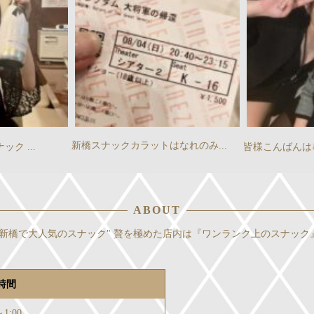
新橋スナックカラットはなれのみ...
...
皆様こんばんは
ABOUT
新橋で大人気のスナック" 贅を極めた店内は『ワンランク上のスナック
時間
～1:00