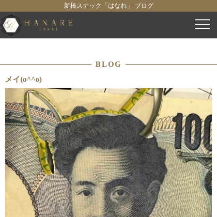
新橋スナック「はなれ」 ブログ
コ
ン
テ
ン
BLOG
ツ
へ
メイ(o^^o)
ス
キ
ッ
プ