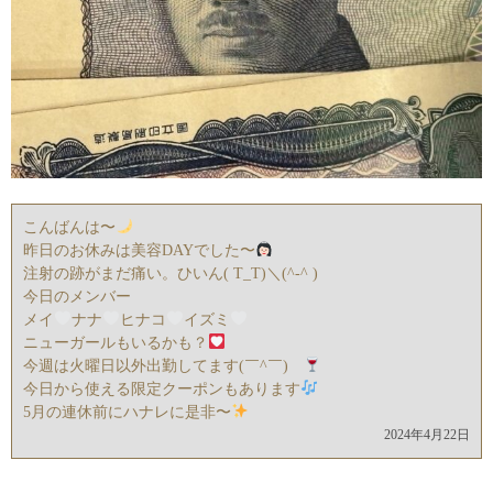
こんばんは〜
昨日のお休みは美容DAYでした〜
注射の跡がまだ痛い。ひいん( T_T)＼(^-^ )
今日のメンバー
メイ
ナナ
ヒナコ
イズミ
ニューガールもいるかも？
今週は火曜日以外出勤してます(￣^￣)ゞ
今日から使える限定クーポンもあります
5月の連休前にハナレに是非〜
2024年4月22日