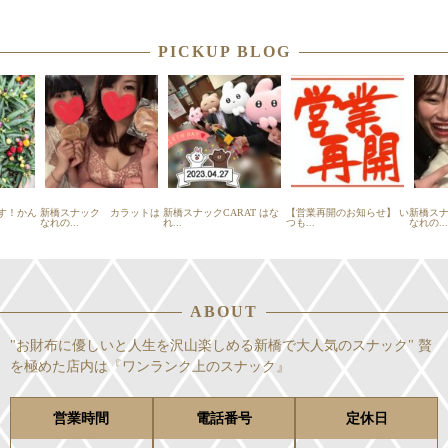
PICKUP BLOG
す！かん
新橋スナック カラットは
新橋スナックCARAT はな
【営業再開のお知らせ】 い
新橋ス
なれの...
れ...
つも...
なれの...
ABOUT
"お財布に優しいと人生を沢山楽しめる新橋で大人気のスナック" 贅
を極めた店内は『ワンランク上のスナック』
営業時間
電話番号
定休日