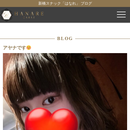
新橋スナック「はなれ」 ブログ
コ
ン
テ
ン
BLOG
ツ
へ
アヤナです
ス
キ
ッ
プ