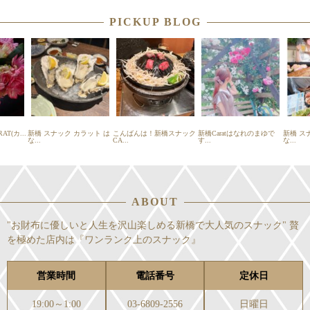
PICKUP BLOG
T(カ...
新橋 スナック カラット は
こんばんは！新橋スナック
新橋Caratはなれのまゆで
新橋 ス
な...
CA...
す...
な...
ABOUT
"お財布に優しいと人生を沢山楽しめる新橋で大人気のスナック" 贅
を極めた店内は『ワンランク上のスナック』
営業時間
電話番号
定休日
19:00～1:00
03-6809-2556
日曜日