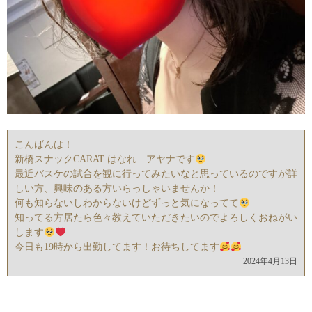
こんばんは！
新橋スナックCARAT はなれ アヤナです
最近バスケの試合を観に行ってみたいなと思っているのですが詳
しい方、興味のある方いらっしゃいませんか！
何も知らないしわからないけどずっと気になってて
知ってる方居たら色々教えていただきたいのでよろしくおねがい
します
今日も19時から出勤してます！お待ちしてます
2024年4月13日