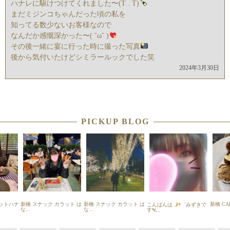
ハナレに駆けつけてくれました〜(T . T)
まだミジンコちゃんだった頃の私を
知ってる数少ないお客様なので
なんだか感慨深かった〜( ˘ω˘ )
その後一緒に宴に行った時に撮った写真
後から気付いたけどシミラールックでした笑
2024年3月30日
PICKUP BLOG
ットハナ
新橋 スナック カラット は
新橋 スナック カラット は
新橋 CA
こんばんは
*゜みずきで
な...
な...
す٩(...