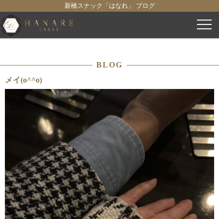
新橋スナック「はなれ」 ブログ
コ
ン
テ
ン
BLOG
ツ
へ
メイ(o^^o)
ス
キ
ッ
プ