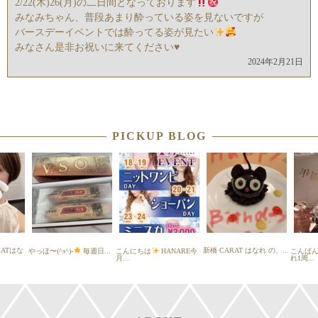
2/22(木)26(月)の二日間となっております
みなみちゃん、普段あまり酔っている姿を見ないですが
バースデーイベントでは酔ってる姿が見たい
みなさん是非お祝いに来てください♥️
2024年2月21日
PICKUP BLOG
ATはな
新橋 CARAT はなれ の、...
やっほ〜(^з^)-
毎週日...
こんにちは
HANARE今
こんば
月...
れ1周...