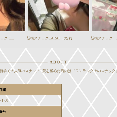
なれ...
新橋スナック カラットはなれの...
新橋スナック 
ABOUT
新橋で大人気のスナック" 贅を極めた店内は『ワンランク上のスナック
時間
～1:00
番号