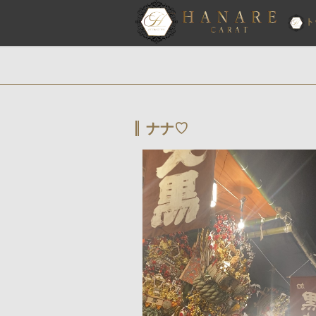
ト
ナナ♡