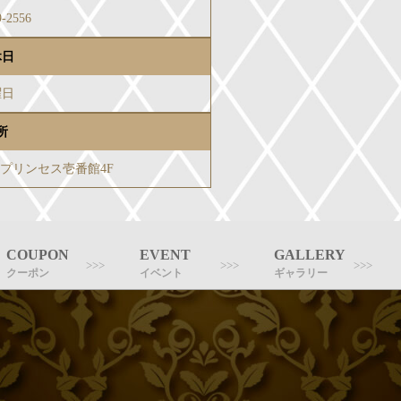
9-2556
休日
曜日
所
-3プリンセス壱番館4F
COUPON
EVENT
GALLERY
クーポン
イベント
ギャラリー