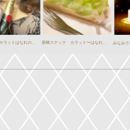
カラット〜はなれ...
みなみでーす
いよいよはなれ...
こんばん
』