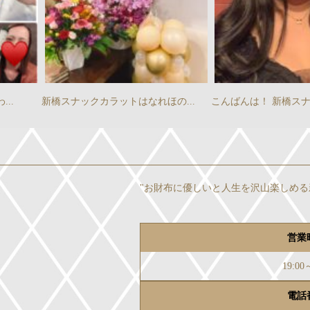
の...
こんばんは！ 新橋スナック C...
新橋スナックCARAT は
"お財布に優しいと人生を沢山楽しめる
営業
19:00
電話