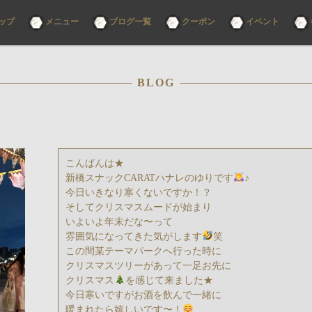
コ
ップ
メニュー
ブログ一覧
クーポン
イベント
ン
テ
ン
ツ
へ
ス
BLOG
キ
ッ
プ
こんばんは★
新橋スナックCARATハナレのゆりです
♪
今日いきなり寒くないですか！？
そしてクリスマスムードが始まり
いよいよ年末だな〜って
雰囲気になってきた気がします
笑
この間某テーマパークへ行った時に
クリスマスツリーがあって一足お先に
クリスマス
を感じて来ました★
今日寒いですがお酒を飲んで一緒に
暖まれたら嬉しいです〜！