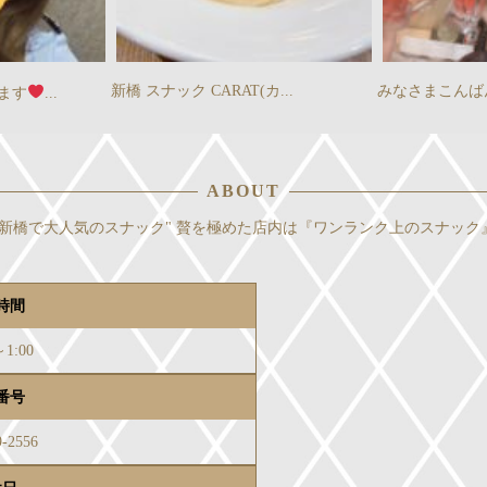
新橋 スナック CARAT(カ...
みなさまこんばんみー
ます
...
ABOUT
新橋で大人気のスナック" 贅を極めた店内は『ワンランク上のスナック
時間
～1:00
番号
9-2556