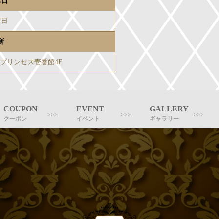
休日
曜日
所
-3プリンセス壱番館4F
COUPON
EVENT
GALLERY
クーポン
イベント
ギャラリー