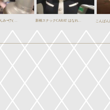
҉*\( ...
新橋スナックCARAT はなれ...
こんばん
』