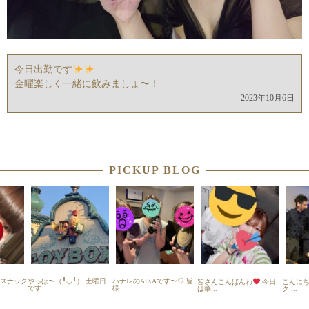
今日出勤です
金曜楽しく一緒に飲みましょ〜！
2023年10月6日
PICKUP BLOG
橋スナック
やっほ〜（╹◡╹） 土曜日
ハナレのAIKAです〜♡ 皆
皆さんこんばんわ
今日
こんに
です...
様...
は華...
ク ...