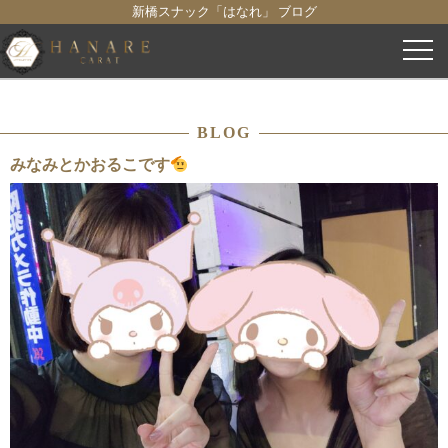
新橋スナック「はなれ」 ブログ
コ
ン
テ
ン
BLOG
ツ
へ
みなみとかおるこです
ス
キ
ッ
プ