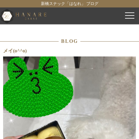
新橋スナック「はなれ」 ブログ
コ
ン
テ
ン
BLOG
ツ
へ
メイ(o^^o)
ス
キ
ッ
プ