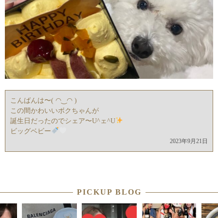
こんばんは〜( ◠‿◠ )
この間かわいいボクちゃんが
誕生日だったのでシェア〜U^ェ^U
ビッグベビー
2023年9月21日
PICKUP BLOG