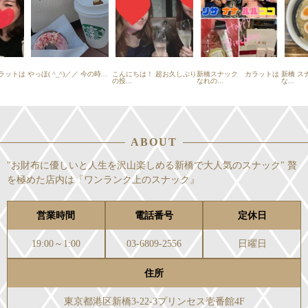
ラットは
やっほ( ^_^)／／ 今の時...
こんにちは！ 超お久しぶり
新橋スナック カラットは
新橋 ス
の投...
なれの...
な...
ABOUT
"お財布に優しいと人生を沢山楽しめる新橋で大人気のスナック" 贅
を極めた店内は『ワンランク上のスナック』
営業時間
電話番号
定休日
19:00～1:00
03-6809-2556
日曜日
住所
東京都港区新橋3-22-3プリンセス壱番館4F