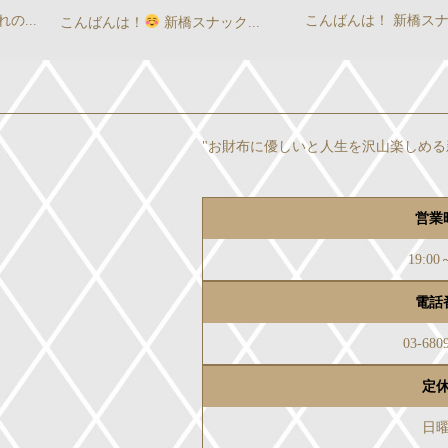
こんばんは！ 新橋スナックCA...
新橋スナックCAR
ナック...
"お財布に優しいと人生を沢山楽しめる
営業
19:00
電話
03-680
定
日