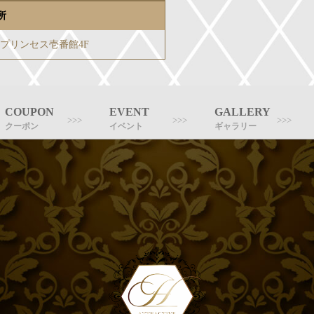
所
-3プリンセス壱番館4F
COUPON
EVENT
GALLERY
クーポン
イベント
ギャラリー