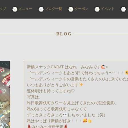
コ
ップ
メニュー
ブログ一覧
クーポン
イベント
ン
テ
ン
ツ
へ
ス
BLOG
キ
ッ
プ
新橋スナックCARAT はなれ みなみです
‍♀
ゴールデンウィークもあと3日で終わっちゃう〜！！！
ゴールデンウィーク中の営業もたくさんの人に来ていた
いつもありがとうございます
連休明けも待ってますね♡
写真は、
昨日歌舞伎町タワーを見上げてきたので記念撮影。
私の知ってる歌舞伎町じゃなくて
ずっときょろきょろ
しちゃいました（笑）
私はやっぱり新橋が好き！！！
みなみの出勤予定