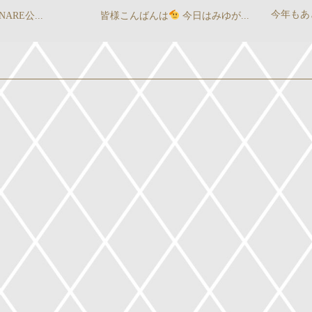
今年もあと5日……！ 大好きな...
ばんは
今日はみゆが...
こ
』