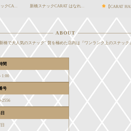
AT はなれ...
【CARAT HANARE公...
皆様こん
ABOUT
新橋で大人気のスナック" 贅を極めた店内は『ワンランク上のスナック
時間
～1:00
番号
9-2556
休日
曜日