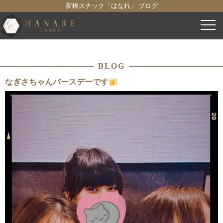
新橋スナック「はなれ」 ブログ
コ
ン
テ
ン
BLOG
ツ
へ
なぎさちゃんバースデーです
ス
キ
ッ
プ