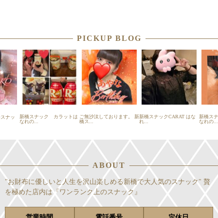
PICKUP BLOG
新橋スナック カラットは
ご無沙汰しております。 新
新橋スナックCARAT はな
新橋ス
スナッ
なれの...
橋ス...
れ...
なれの...
ABOUT
"お財布に優しいと人生を沢山楽しめる新橋で大人気のスナック" 贅
を極めた店内は『ワンランク上のスナック』
営業時間
電話番号
定休日