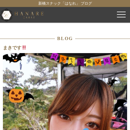
新橋スナック「はなれ」 ブログ
コ
ン
テ
ン
BLOG
ツ
へ
まきです
ス
キ
ッ
プ