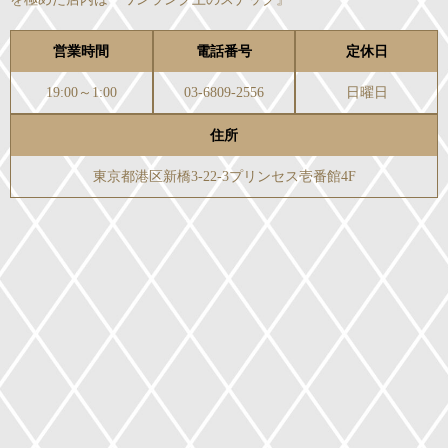
営業時間
電話番号
定休日
19:00～1:00
03-6809-2556
日曜日
住所
東京都港区新橋3-22-3プリンセス壱番館4F