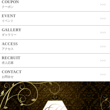
COUPON
クーポン
EVENT
イベント
GALLERY
ギャラリー
ACCESS
アクセス
RECRUIT
求人応募
CONTACT
お問合せ