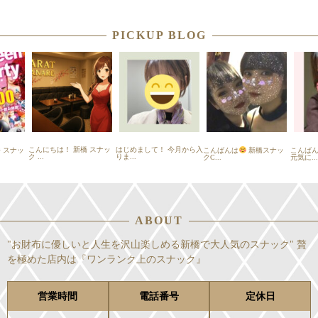
PICKUP BLOG
こんにちは！ 新橋 スナッ
はじめまして！ 今月から入
 スナッ
こんばんは
新橋スナッ
こんば
ク ...
りま...
クC...
元気に...
ABOUT
"お財布に優しいと人生を沢山楽しめる新橋で大人気のスナック" 贅
を極めた店内は『ワンランク上のスナック』
営業時間
電話番号
定休日