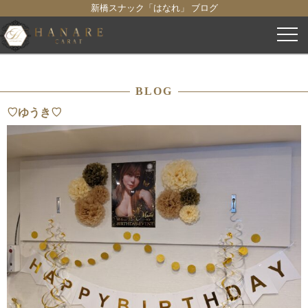
新橋スナック「はなれ」 ブログ
コ
ン
テ
ン
BLOG
ツ
へ
♡ゆうき♡
ス
キ
ッ
プ