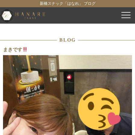
新橋スナック「はなれ」 ブログ
コ
ン
テ
ン
BLOG
ツ
へ
まきです
ス
キ
ッ
プ