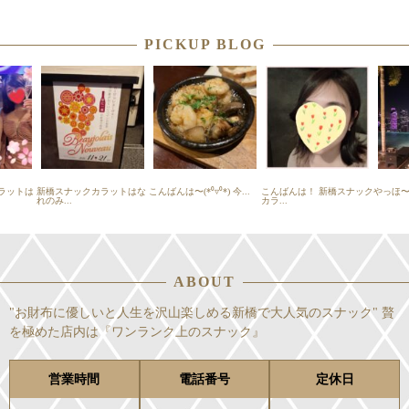
PICKUP BLOG
ラットは
新橋スナックカラットはな
こんばんは〜(*⁰▿⁰*) 今...
こんばんは！ 新橋スナック
やっほ〜( 
れのみ...
カラ...
ABOUT
"お財布に優しいと人生を沢山楽しめる新橋で大人気のスナック" 贅
を極めた店内は『ワンランク上のスナック』
営業時間
電話番号
定休日