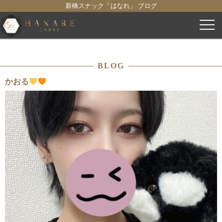
新橋スナック「はなれ」 ブログ
コ
ン
テ
ン
BLOG
ツ
へ
かおる
ス
キ
ッ
プ