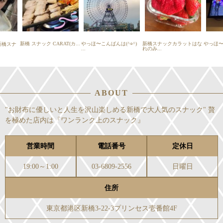
新橋 スナック CARAT(カ...
やっほ〜こんばんは(^○^)
新橋スナックカラットはな
やっほ〜ヽ
新橋スナ
...
れのみ...
ABOUT
"お財布に優しいと人生を沢山楽しめる新橋で大人気のスナック" 贅
を極めた店内は『ワンランク上のスナック』
営業時間
電話番号
定休日
19:00～1:00
03-6809-2556
日曜日
住所
東京都港区新橋3-22-3プリンセス壱番館4F