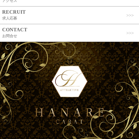
アクセス
RECRUIT
求人応募
CONTACT
お問合せ