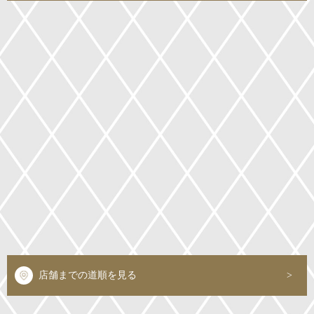
店舗までの道順を見る