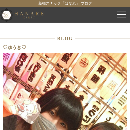
新橋スナック「はなれ」 ブログ
コ
ン
テ
ン
BLOG
ツ
へ
♡ゆうき♡
ス
キ
ッ
プ