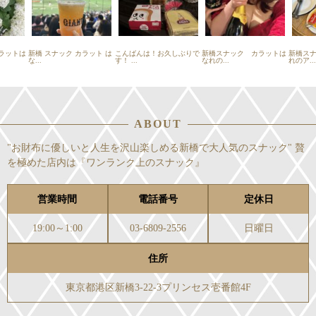
ラットは
新橋 スナック カラット は
こんばんは！お久しぶりで
新橋スナック カラットは
新橋ス
な...
す！ ...
なれの...
れのア...
ABOUT
"お財布に優しいと人生を沢山楽しめる新橋で大人気のスナック" 贅
を極めた店内は『ワンランク上のスナック』
営業時間
電話番号
定休日
19:00～1:00
03-6809-2556
日曜日
住所
東京都港区新橋3-22-3プリンセス壱番館4F