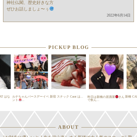
神社仏閣、歴史好きな方
ぜひお話しましょ〜ぅ
2022年6月14日
PICKUP BLOG
T はな
ルナちゃんバースデーイベ
新宿 スナック Carat は...
新橋 CA
昨日は新橋の居酒屋
さん
ント
...
で飲ん...
ABOUT