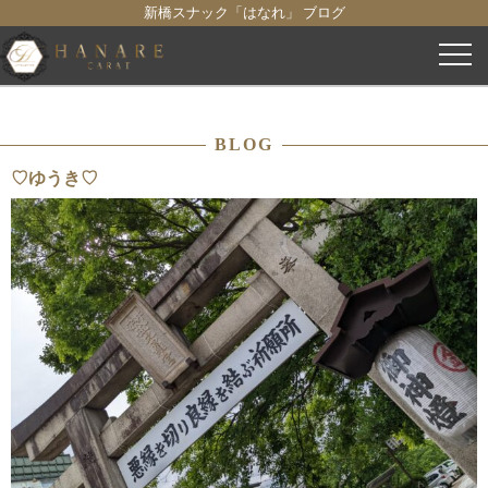
新橋スナック「はなれ」 ブログ
コ
ン
テ
ン
BLOG
ツ
へ
♡ゆうき♡
ス
キ
ッ
プ