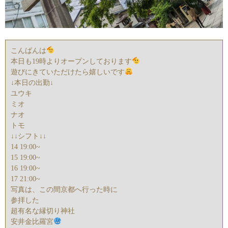
こんばんは
本日も19時よりオープンしております
遊びにきていただけたら嬉しいです
↓本日の出勤↓
ユウキ
ミオ
ナオ
トモ
↓↓シフト↓↓
14 19:00~
15 19:00~
16 19:00~
17 21:00~
写真は、この間京都へ行った時に
参拝した
超有名な縁切り神社
安井金比羅宮