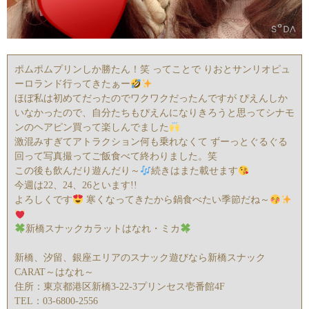
ポムポムプリンしか勝たん！笑 ってことで りおとサンリオピュ
ーロランド行ってきたぁー
ほぼ私は初めてだったのでワクワクだったんですが ぴえんしか
いなかったので、自分たちもぴえんになりきろうと思ってシナモ
ンのヘアピン買って楽しんでました
激混みすぎてアトラクション何も乗れなくて ずーっとぐるぐる
回って写真撮ってご飯食べて終わりました。笑
この後も飲んだり遊んだり～
続きはまた載せます
今週は22、24、26といます!!
よろしくです
寒くなってきたから鍋食べたい季節だね～
新橋スナックカラットはなれ・ミカ
新橋、汐留、銀座エリアのスナック遊びなら新橋スナック
CARAT～はなれ～
住所：東京都港区新橋3‐22‐3プリンセス壱番館4F
TEL：03‐6800‐2556