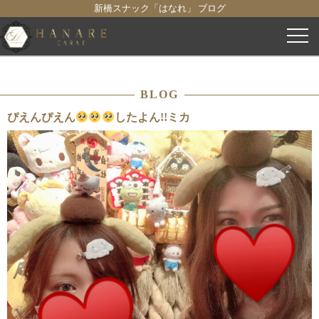
新橋スナック「はなれ」 ブログ
コ
ン
テ
ン
BLOG
ツ
へ
ぴえんぴえん
したよん!!ミカ
ス
キ
ッ
プ