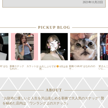
2021年11月22日
PICKUP BLOG
T はな
新橋スナック カラットは
新橋 CARAT はなれのの
皆さんこ
お久しぶりです
8月は全
なれの...
ぞ...
いに...
然...
ABOUT
"お財布に優しいと人生を沢山楽しめる新橋で大人気のスナック" 贅
を極めた店内は『ワンランク上のスナック』