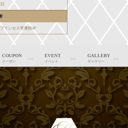
曜日
所
-3プリンセス壱番館4F
COUPON
EVENT
GALLERY
クーポン
イベント
ギャラリー