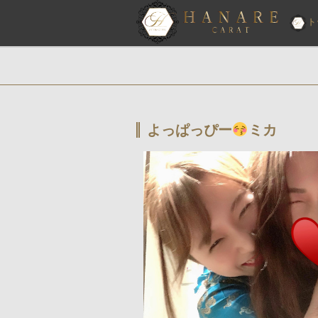
ト
よっぱっぴー
ミカ