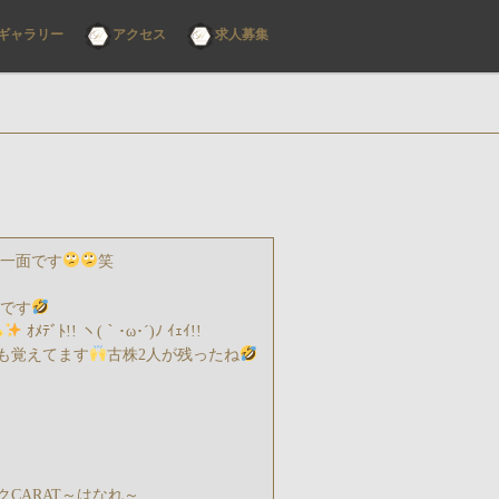
ギャラリー
アクセス
求人募集
た一面です
笑
鮮です
ｵﾒﾃﾞﾄ!! ヽ(｀･ω･´)ﾉ ｲｪｲ!!
も覚えてます
古株2人が残ったね
CARAT～はなれ～