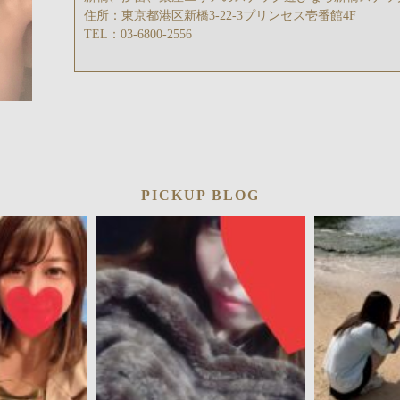
住所：東京都港区新橋3‐22‐3プリンセス壱番館4F
TEL：03‐6800‐2556
PICKUP BLOG