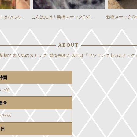
んは！新橋スナックCAL...
新橋スナックCaratハナレ ...
ABOUT
新橋で大人気のスナック" 贅を極めた店内は『ワンランク上のスナック
時間
～1:00
番号
9-2556
休日