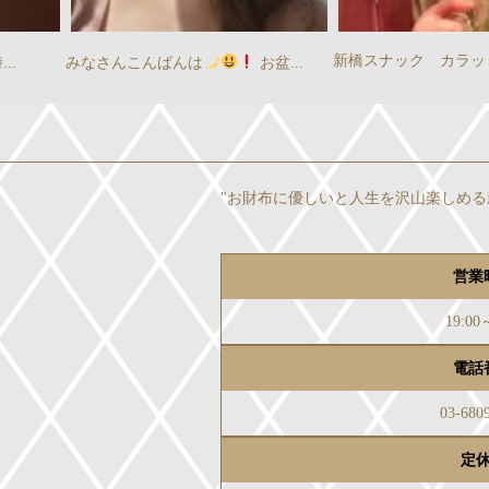
新橋スナック カラットはなれの...
こんば
んばんは
お盆...
"お財布に優しいと人生を沢山楽しめる
営業
19:00
電話
03-680
定