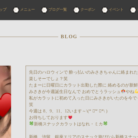
コ
ップ
メニュー
ブログ一覧
クーポン
イベント
ン
テ
ン
ツ
へ
ス
BLOG
キ
ッ
プ
先日のハロウィンで 酔っ払いのみさきちゃんに絡まれ
楽しそーでしょ？笑
たまーに日曜日にカラット出勤した際に 絡めるのが新
みさきが今週誕生日なんで おめでとうラッシュ
やね
私がカラットに初めて入った日にみさきがいたのを今で
笑
今週は 8、9、11、12います～\(* ॑꒳ ॑*\ )
お待ちしております
新橋スナックカラットはなれ・ミカ
新橋、汐留、銀座エリアのスナック遊びなら新橋スナック